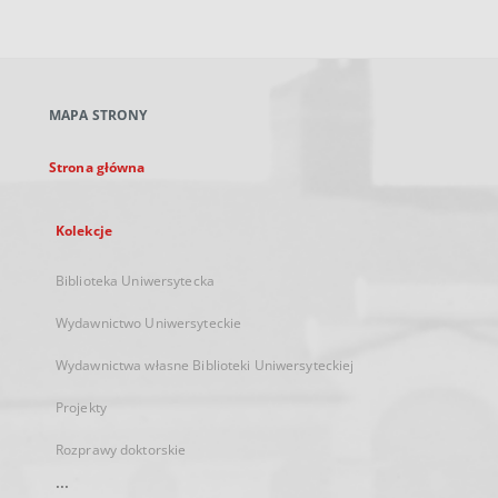
zewnętrzny,
otworzy
się
w
nowej
MAPA STRONY
karcie
Strona główna
Kolekcje
Biblioteka Uniwersytecka
Wydawnictwo Uniwersyteckie
Wydawnictwa własne Biblioteki Uniwersyteckiej
Projekty
Rozprawy doktorskie
...