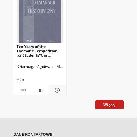
Ten Years of the
Thematic Competition
for Students“Our
Neighbours – Jews”
Dziarmaga, Agnieszka
Majcher-Ociesa, Edyta
Legieć, Jacek. Red.
tekst
Więcej
DANE KONTAKTOWE