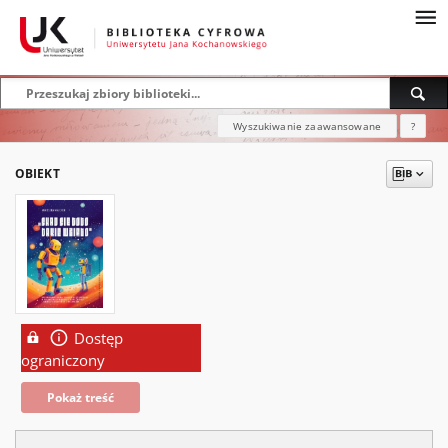
Wyszukiwanie zaawansowane
?
OBIEKT
Dostęp
ograniczony
Pokaż treść