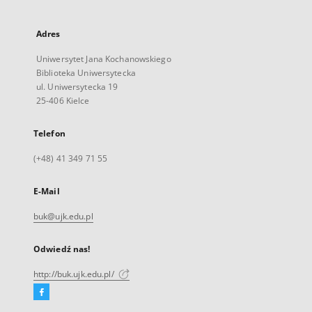
Adres
Uniwersytet Jana Kochanowskiego
Biblioteka Uniwersytecka
ul. Uniwersytecka 19
25-406 Kielce
Telefon
(+48) 41 349 71 55
E-Mail
buk@ujk.edu.pl
Odwiedź nas!
http://buk.ujk.edu.pl/
Facebook
Link