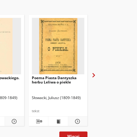
łowackiego.
Poema Piasta Dantyszka
Lambro : powstańca gre
herbu Leliwa o piekle
powieść poetyczna w 
pieśniach
(1809-1849)
Słowacki, Juliusz (1809-1849)
Słowacki, Juliusz (1809-
tekst
tekst
Więcej