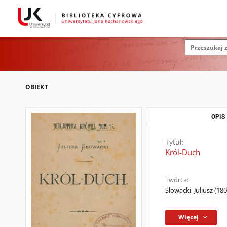
OBIEKT
OPIS
Tytuł:
Król-Duch
Twórca:
Słowacki, Juliusz (18
Więcej