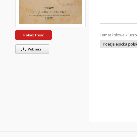
Temat i słowa klucz
Pokaż treść
Poezja epicka polsk
Pobierz