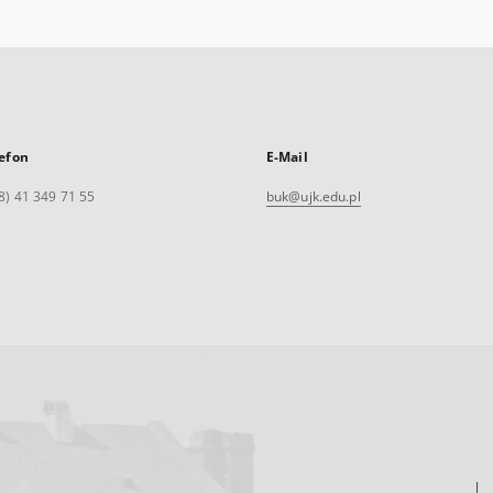
efon
E-Mail
8) 41 349 71 55
buk@ujk.edu.pl