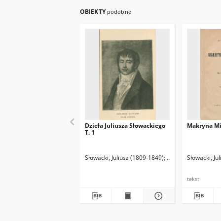
OBIEKTY
podobne
Dzieła Juliusza Słowackiego
Makryna Mi
T. 1
Słowacki, Juliusz (1809-1849)
Biegeleisen, Henry
Słowacki, Ju
tekst