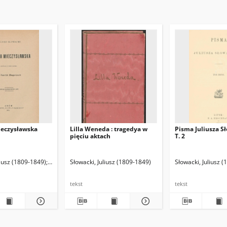
eczysławska
Lilla Weneda : tragedya w
Pisma Juliusza S
pięciu aktach
T. 2
k (1855-1934). Redaktor
liusz (1809-1849)
Biegeleisen, Henryk (1855-1934). Wyd.
Słowacki, Juliusz (1809-1849)
Słowacki, Juliusz 
tekst
tekst