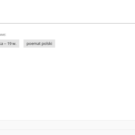
owe:
a -- 19 w.
poemat polski