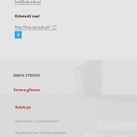
buk@ujk.edu.pl
Odwiedź nas!
http://buk.ujk.edu.pl/
Facebook
Link
zewnętrzny,
otworzy
się
w
nowej
MAPA STRONY
karcie
Strona główna
Kolekcje
Biblioteka Uniwersytecka
Wydawnictwo Uniwersyteckie