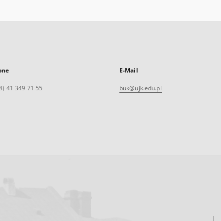
one
E-Mail
8) 41 349 71 55
buk@ujk.edu.pl