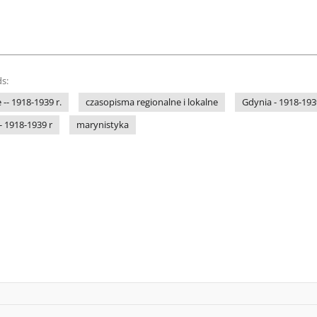
s:
-- 1918-1939 r.
czasopisma regionalne i lokalne
Gdynia - 1918-1939
- 1918-1939 r
marynistyka