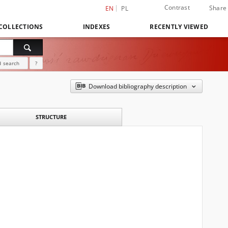
Contrast
Share
EN
PL
COLLECTIONS
INDEXES
RECENTLY VIEWED
 search
?
Download bibliography description
STRUCTURE