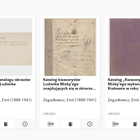
atalogu obrazów
Katalog kwasorytów
Katalog „Kwasor
 Ludwika
Ludwika Misky’ego
Misky’ego wykon
znajdujących się w zbiorze
Krakowie w roku 
gorzeńskim Emila
1916”.
Zegadłowicza
(red. naczelny)
, Emil (1888-1941)
Hamann Bruno. Red. odpowiedzialny
Zegadłowicz, Emil (1888-1941)
Zegadłowicz, Emil
rękopis
rękopis