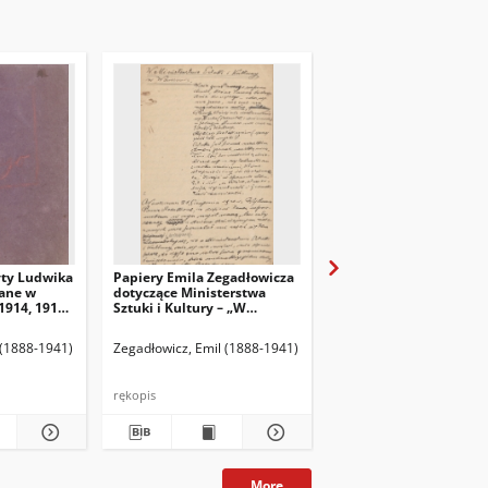
yty Ludwika
Papiery Emila Zegadłowicza
Papiery Emila Zegadło
ane w
dotyczące Ministerstwa
dotyczące Ministerstw
1914, 1915,
Sztuki i Kultury – „W
Sztuki i Kultury – pism
Ministerstwie Kultury i
które wyszły z MSiK
Sztuki”, artykuł
 (1888-1941)
Zegadłowicz, Emil (1888-1941)
Zegadłowicz, Emil (1888
rękopis
rękopis
More