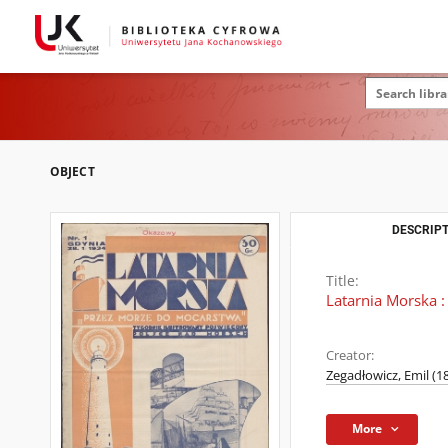
OBJECT
DESCRIPT
Title:
Latarnia Morska :
Creator:
Zegadłowicz, Emil (1
More