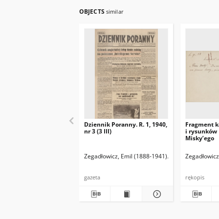
OBJECTS
similar
Dziennik Poranny. R. 1, 1940,
Fragment k
nr 3 (3 III)
i rysunków
Misky’ego
Zegadłowicz, Emil (1888-1941)
Reischer Leopold 
Zegadłowicz
gazeta
rękopis