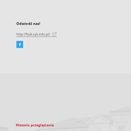
Odwiedź nas!
http://buk.ujk.edu.pl/
Facebook
Link
zewnętrzny,
otworzy
się
w
nowej
karcie
Historia przeglądania