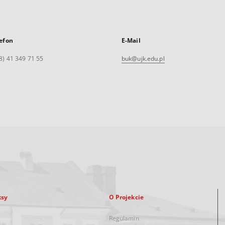
efon
E-Mail
8) 41 349 71 55
buk@ujk.edu.pl
ksy
O Projekcie
Regulamin