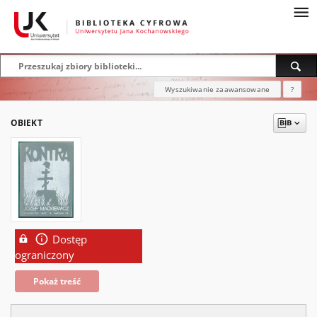
Wyszukiwanie zaawansowane
?
OBIEKT
Dostęp
ograniczony
Pokaż treść