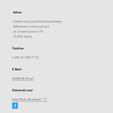
Adres
Uniwersytet Jana Kochanowskiego
Biblioteka Uniwersytecka
ul. Uniwersytecka 19
25-406 Kielce
Telefon
(+48) 41 349 71 55
E-Mail
buk@ujk.edu.pl
Odwiedź nas!
http://buk.ujk.edu.pl/
Facebook
Link