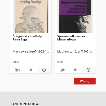
Ściągaczki z szuflady
Sprawa pułkownika
Le
Pana Boga
Miasojedowa
Mackiewicz, Józef (1902-1985)
Toporska, Barbara (1913-1985) Posł.
Mackiewicz, Józef (1902-1985)
Mac
tekst
tekst
tek
Więcej
DANE KONTAKTOWE