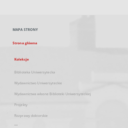
zewnętrzny,
otworzy
się
w
nowej
MAPA STRONY
karcie
Strona główna
Kolekcje
Biblioteka Uniwersytecka
Wydawnictwo Uniwersyteckie
Wydawnictwa własne Biblioteki Uniwersyteckiej
Projekty
Rozprawy doktorskie
...