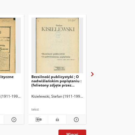
ityczne
Bezsilność publicystyki ; O
Bez cenzury
nadwiślańskim poplątaniu :
(felietony zdjęte przez
cenzurę)
n (1911-1991)
Kisielewski, Stefan (1911-1991)
Kisielewski, Stefan (1911-199
Kisielewski, Stefan (191
tekst
tekst
Więcej