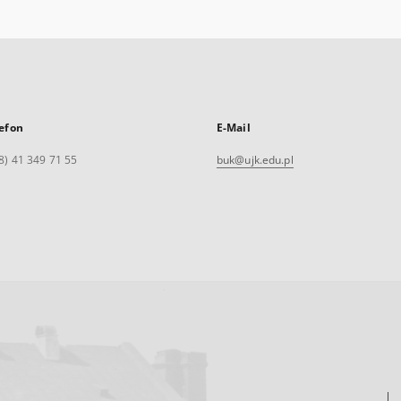
efon
E-Mail
8) 41 349 71 55
buk@ujk.edu.pl