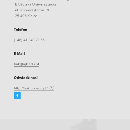
Biblioteka Uniwersytecka
ul. Uniwersytecka 19
25-406 Kielce
Telefon
(+48) 41 349 71 55
E-Mail
buk@ujk.edu.pl
Odwiedź nas!
http://buk.ujk.edu.pl/
Facebook
Link
zewnętrzny,
otworzy
się
w
nowej