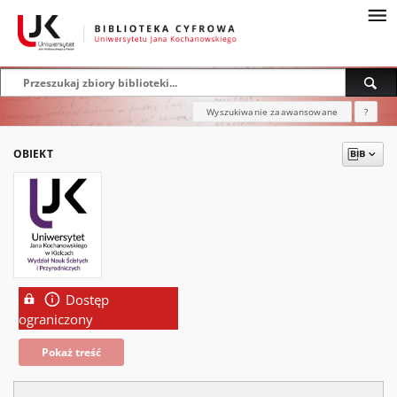
Wyszukiwanie zaawansowane
?
OBIEKT
Dostęp
ograniczony
Pokaż treść