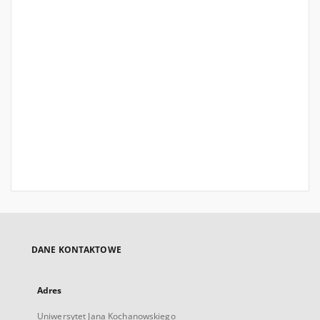
DANE KONTAKTOWE
Adres
Uniwersytet Jana Kochanowskiego