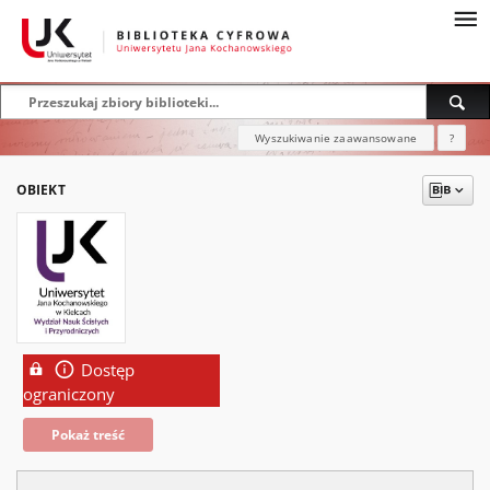
Wyszukiwanie zaawansowane
?
OBIEKT
Dostęp
ograniczony
Pokaż treść