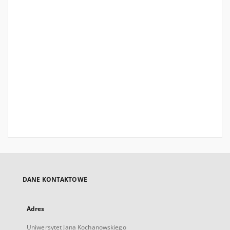
DANE KONTAKTOWE
Adres
Uniwersytet Jana Kochanowskiego