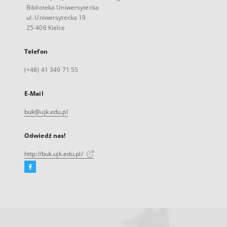
Biblioteka Uniwersytecka
ul. Uniwersytecka 19
25-406 Kielce
Telefon
(+48) 41 349 71 55
E-Mail
buk@ujk.edu.pl
Odwiedź nas!
http://buk.ujk.edu.pl/
Facebook
Link
zewnętrzny,
otworzy
się
w
nowej