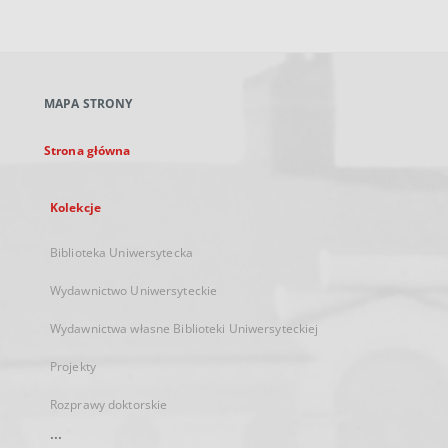
zewnętrzny,
otworzy
się
w
nowej
MAPA STRONY
karcie
Strona główna
Kolekcje
Biblioteka Uniwersytecka
Wydawnictwo Uniwersyteckie
Wydawnictwa własne Biblioteki Uniwersyteckiej
Projekty
Rozprawy doktorskie
...