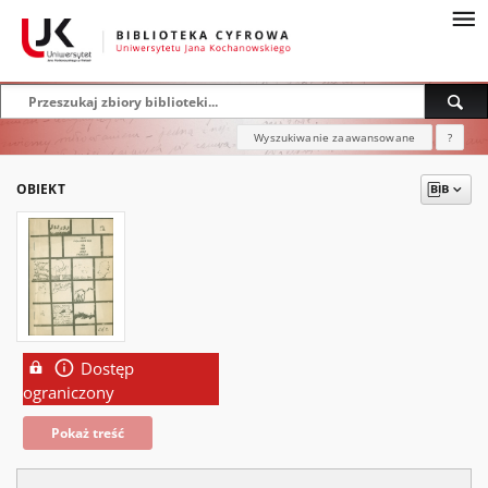
Wyszukiwanie zaawansowane
?
OBIEKT
Dostęp
ograniczony
Pokaż treść