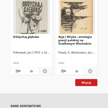
Oddychaj głęboko
Azja i Afryka : antologia
Poe
poezji polskiej na
Środkowym Wschodzie
Polkowski, Jan (1953- )
Grzywacz, Zbylut (1939-2004) Il.
Powój. Il.
Bielatowicz, Jan (1913-1965
Kon
tekst
tekst
tek
Więcej
DANE KONTAKTOWE