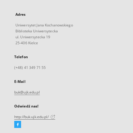
Adres
Uniwersytet Jana Kochanowskiego
Biblioteka Uniwersytecka
ul. Uniwersytecka 19
25-406 Kielce
Telefon
(+48) 41 349 71 55
E-Mail
buk@ujk.edu.pl
Odwiedź nas!
http://buk.ujk.edu.pl/
Facebook
Link