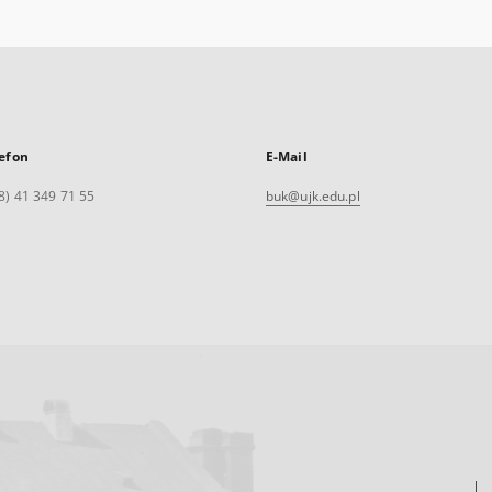
efon
E-Mail
8) 41 349 71 55
buk@ujk.edu.pl