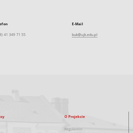
efon
E-Mail
8) 41 349 71 55
buk@ujk.edu.pl
ksy
O Projekcie
Regulamin