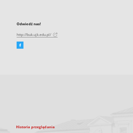
Odwiedź nas!
http://buk.ujk.edu.pl/
Facebook
Link
zewnętrzny,
otworzy
się
w
nowej
karcie
Historia przeglądania