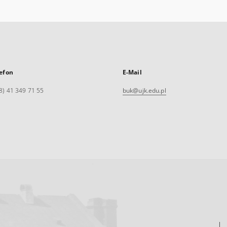
efon
E-Mail
8) 41 349 71 55
buk@ujk.edu.pl