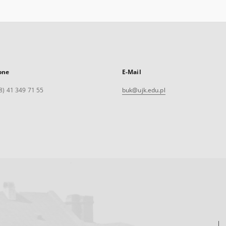
one
E-Mail
8) 41 349 71 55
buk@ujk.edu.pl