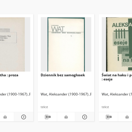
tha : proza
Dziennik bez samogłosek
Świat na haku i 
: eseje
900-1967)
nder (1900-1967)
Rutkowski, Krzysztof (1953- ) Oprac.
Wat, Aleksander (1900-1967)
Rutkowski, Krzysztof (195
Wat, Aleksander (
tekst
tekst