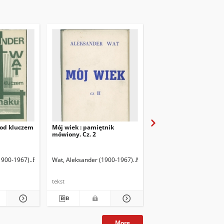
pod kluczem
Mój wiek : pamiętnik
Rapsodie polityczne : e
mówiony. Cz. 2
3- ) Oprac.
1900-1967)
Rutkowski, Krzysztof (1953- ) Oprac.
Wat, Aleksander (1900-1967)
Miłosz, Czesław (1911-2004) P
Wat, Aleksander (1900-
tekst
tekst
More