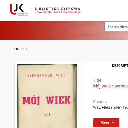
OBJECT
DESCRIPT
Title:
Mój wiek : pamię
Creator:
Wat, Aleksander (19
More