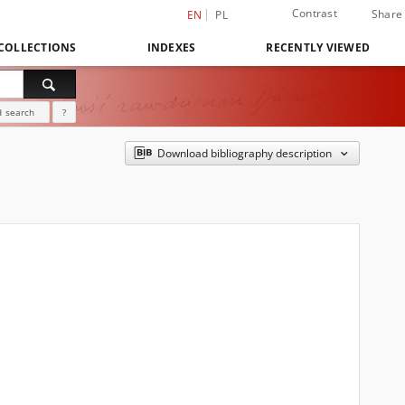
Contrast
Share
EN
PL
COLLECTIONS
INDEXES
RECENTLY VIEWED
 search
?
Download bibliography description