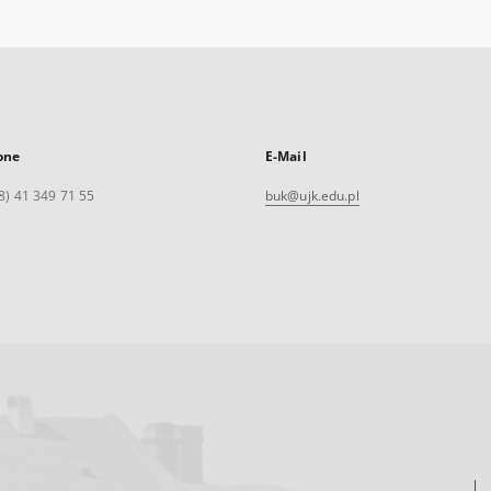
one
E-Mail
8) 41 349 71 55
buk@ujk.edu.pl