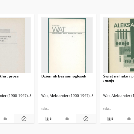
tha : proza
Dziennik bez samogłosek
Świat na haku i 
: eseje
900-1967)
nder (1900-1967)
Rutkowski, Krzysztof (1953- ) Oprac.
Wat, Aleksander (1900-1967)
Rutkowski, Krzysztof (195
Wat, Aleksander (
tekst
tekst