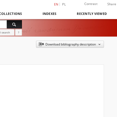
Contrast
Share
EN
PL
COLLECTIONS
INDEXES
RECENTLY VIEWED
 search
?
Download bibliography description