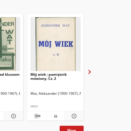
pod kluczem
Mój wiek : pamiętnik
Rapsodie polityczne : e
mówiony. Cz. 2
3- ) Oprac.
1900-1967)
Rutkowski, Krzysztof (1953- ) Oprac.
Wat, Aleksander (1900-1967)
Miłosz, Czesław (1911-2004) P
Wat, Aleksander (1900-
tekst
tekst
More