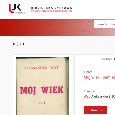
OBJECT
DESCRIPT
Title:
Mój wiek : pamię
Creator:
Wat, Aleksander (19
More