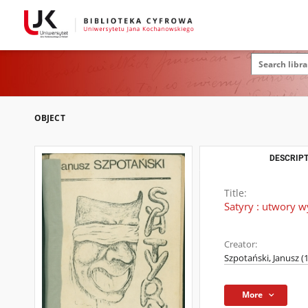
OBJECT
DESCRIPT
Title:
Satyry : utwory 
Creator:
Szpotański, Janusz (
More