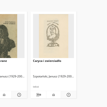
brane
Caryca i zwierciadło
 Janusz (1929-2001)
Szpotański, Janusz (1929-2001)
tekst