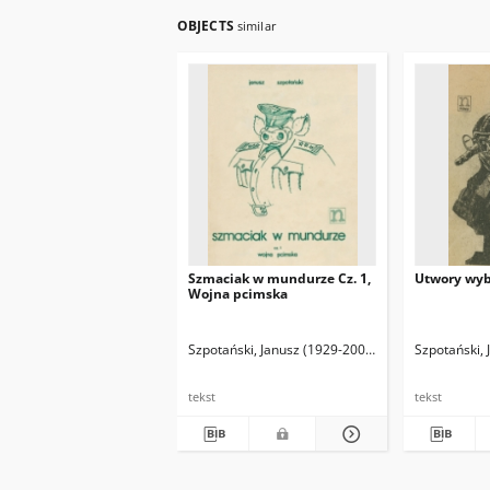
OBJECTS
similar
Szmaciak w mundurze Cz. 1,
Utwory wy
Wojna pcimska
Szpotański, Janusz (1929-2001)
Szpotański,
tekst
tekst