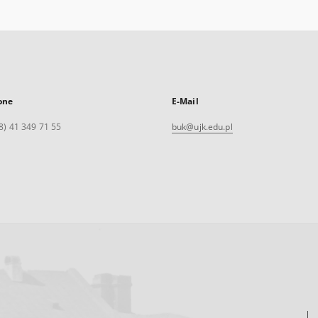
one
E-Mail
8) 41 349 71 55
buk@ujk.edu.pl