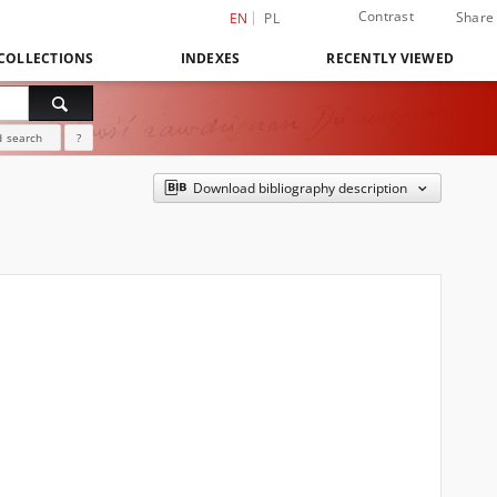
Contrast
Share
EN
PL
COLLECTIONS
INDEXES
RECENTLY VIEWED
 search
?
Download bibliography description