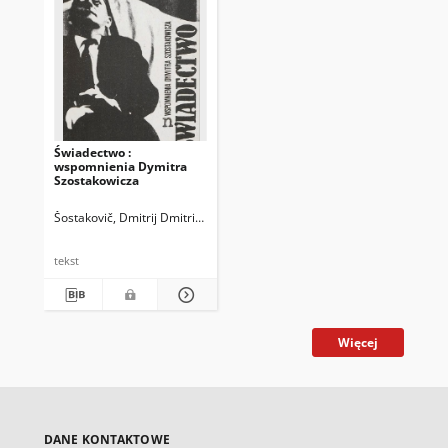
Świadectwo :
wspomnienia Dymitra
Szostakowicza
Šostakovič, Dmitrij Dmitrievič (1906-1975)
Volkov, Solomon Moiseevič 
tekst
Więcej
DANE KONTAKTOWE