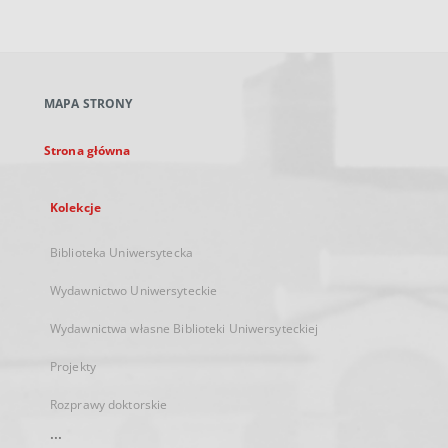
zewnętrzny,
otworzy
się
w
nowej
MAPA STRONY
karcie
Strona główna
Kolekcje
Biblioteka Uniwersytecka
Wydawnictwo Uniwersyteckie
Wydawnictwa własne Biblioteki Uniwersyteckiej
Projekty
Rozprawy doktorskie
...