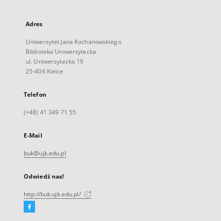
Adres
Uniwersytet Jana Kochanowskiego
Biblioteka Uniwersytecka
ul. Uniwersytecka 19
25-406 Kielce
Telefon
(+48) 41 349 71 55
E-Mail
buk@ujk.edu.pl
Odwiedź nas!
http://buk.ujk.edu.pl/
Facebook
Link