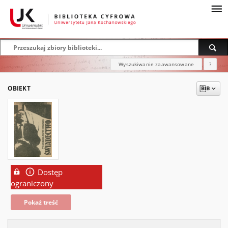
Wyszukiwanie zaawansowane
?
OBIEKT
Dostęp
ograniczony
Pokaż treść