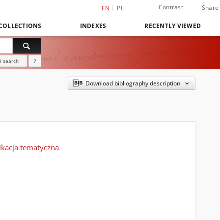
Contrast
Share
EN
PL
COLLECTIONS
INDEXES
RECENTLY VIEWED
 search
?
Download bibliography description
ikacja tematyczna