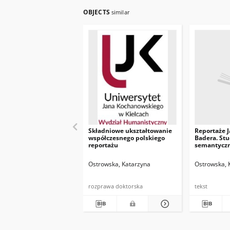
OBJECTS
similar
Składniowe ukształtowanie
Reportaże 
współczesnego polskiego
Badera. St
reportażu
semantycz
Ostrowska, Katarzyna
Ostrowska, 
rozprawa doktorska
tekst