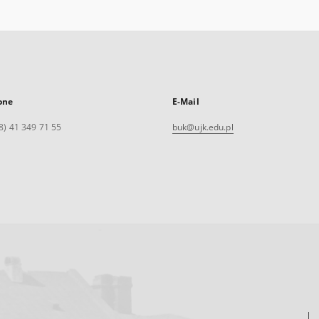
one
E-Mail
8) 41 349 71 55
buk@ujk.edu.pl