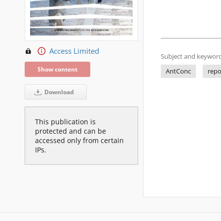
Access Limited
Subject and keyword
Show content
AntConc
repo
Download
This publication is
protected and can be
accessed only from certain
IPs.