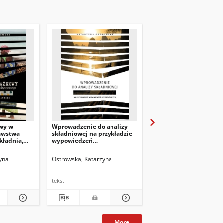
owy w
Wprowadzenie do analizy
Quantitative Indicator
nawstwa
składniowej na przykładzie
the Linguistic
kładnia,
wypowiedzeń
Characterisation of the
reportażowych
yna
Ostrowska, Katarzyna
Ostrowska, Katarzyna
R
tekst
tekst
More