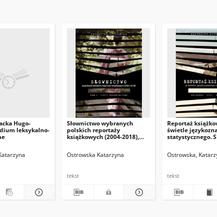
Jacka Hugo-
Słownictwo wybranych
Reportaż książk
udium leksykalno-
polskich reportaży
świetle językoz
ne
książkowych (2004-2018),
statystycznego. S
tom 1: Listy frekwencyjne
styl, gatunek
Katarzyna
Ostrowska Katarzyna
Ostrowska, Katarz
tekst
tekst