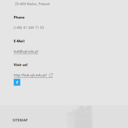
25-406 Kielce, Poland
Phone
(+48) 41 349 71 55
E-Mail
buk@ujk.edu.pl
Visit us!
http://buk.ujk.edu.pl/
Facebook
External
link,
will
open
in
a
SITEMAP
new
tab