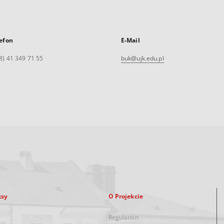
efon
E-Mail
8) 41 349 71 55
buk@ujk.edu.pl
ksy
O Projekcie
Regulamin