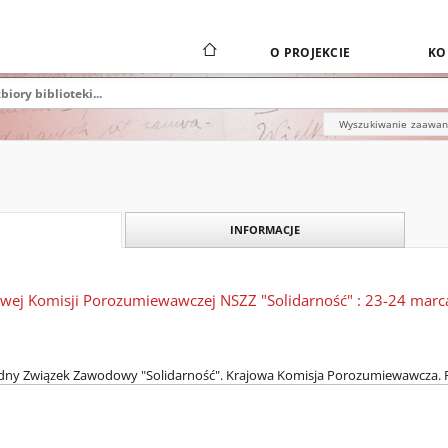
O PROJEKCIE
KO
Wyszukiwanie zaawa
INFORMACJE
owej Komisji Porozumiewawczej NSZZ "Solidarność" : 23-24 marc
ny Związek Zawodowy "Solidarność". Krajowa Komisja Porozumiewawcza. Po