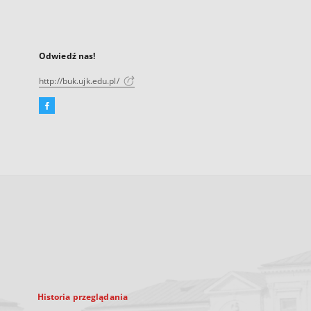
Odwiedź nas!
http://buk.ujk.edu.pl/
Facebook
Link
zewnętrzny,
otworzy
się
w
nowej
karcie
Historia przeglądania