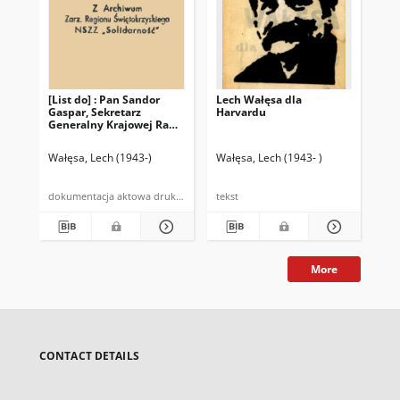
[List do] : Pan Sandor
Lech Wałęsa dla
Dro
Gaspar, Sekretarz
Harvardu
Generalny Krajowej Rady
Węgierskich Związków
Zawodowych
Wałęsa, Lech (1943-)
Wałęsa, Lech (1943- )
Wał
dokumentacja aktowa druk powielony
tekst
tek
More
CONTACT DETAILS