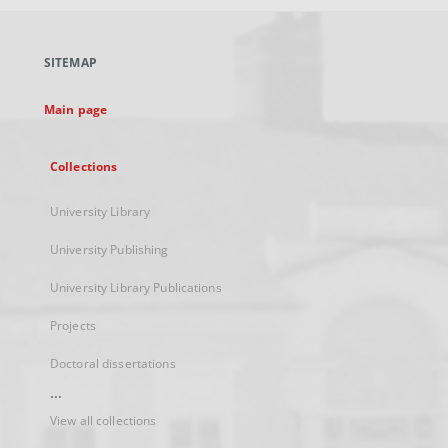
open
in
a
SITEMAP
new
tab
Main page
Collections
University Library
University Publishing
University Library Publications
Projects
Doctoral dissertations
...
View all collections