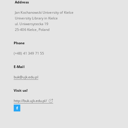
Address
Jan Kochanowski University of Kielce
University Library in Kielce
ul. Uniwersytecka 19
25-406 Kielce, Poland
Phone
(+48) 41 349 71 55
E-Mail
buk@ujk.edu.pl
Visit us!
http://buk.ujk.edu.pl/
Facebook
External
link,
will