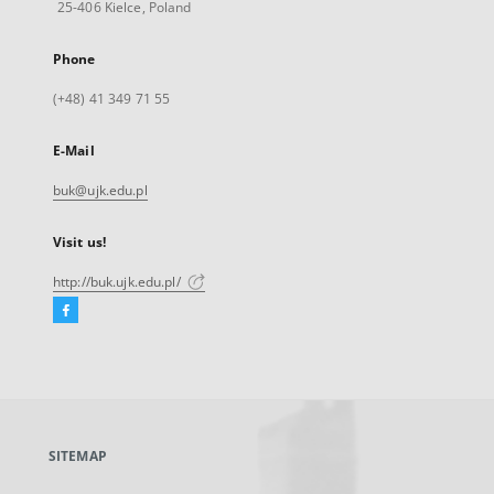
25-406 Kielce, Poland
Phone
(+48) 41 349 71 55
E-Mail
buk@ujk.edu.pl
Visit us!
http://buk.ujk.edu.pl/
Facebook
External
link,
will
open
in
a
SITEMAP
new
tab