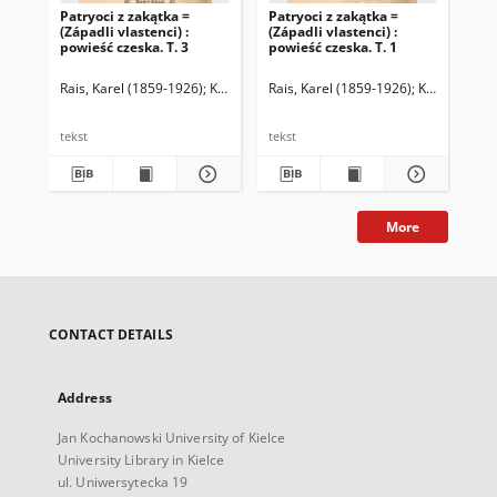
Patryoci z zakątka =
Patryoci z zakątka =
(Západli vlastenci) :
(Západli vlastenci) :
powieść czeska. T. 3
powieść czeska. T. 1
Rais, Karel (1859-1926)
Kietlińska-Rudzka, Julia (1877-1927). Tł.
Rais, Karel (1859-1926)
Kietlińska-Ru
tekst
tekst
More
CONTACT DETAILS
Address
Jan Kochanowski University of Kielce
University Library in Kielce
ul. Uniwersytecka 19