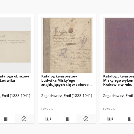
atalogu obrazów
Katalog kwasorytów
Katalog „Kwasor
 Ludwika
Ludwika Misky’ego
Misky’ego wykon
znajdujących się w zbiorze
Krakowie w roku 
gorzeńskim Emila
1916”.
Zegadłowicza
(red. naczelny)
, Emil (1888-1941)
Hamann Bruno. Red. odpowiedzialny
Zegadłowicz, Emil (1888-1941)
Zegadłowicz, Emil
rękopis
rękopis