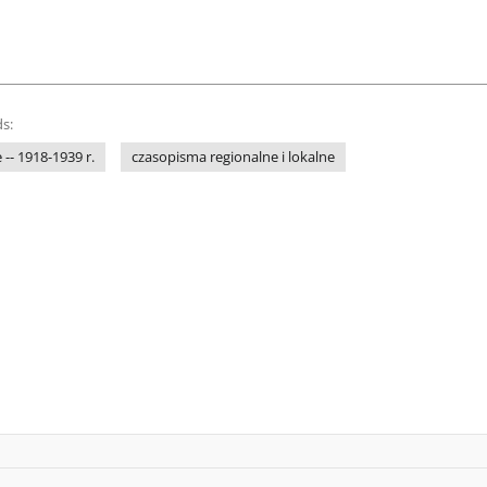
s:
-- 1918-1939 r.
czasopisma regionalne i lokalne