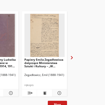
yty Ludwika
Papiery Emila Zegadłowicza
Papiery Emila Zegadło
ane w
dotyczące Ministerstwa
dotyczące Ministerstw
1914, 1915,
Sztuki i Kultury – „W
Sztuki i Kultury – pism
Ministerstwie Kultury i
które wyszły z MSiK
Sztuki”, artykuł
 (1888-1941)
Zegadłowicz, Emil (1888-1941)
Zegadłowicz, Emil (1888
rękopis
rękopis
More