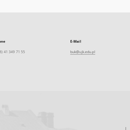
one
E-Mail
8) 41 349 71 55
buk@ujk.edu.pl