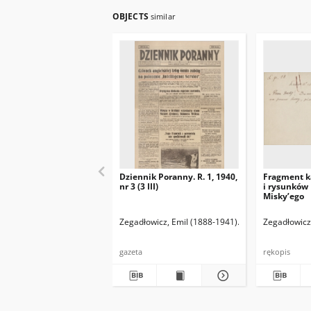
OBJECTS
similar
Dziennik Poranny. R. 1, 1940,
Fragment k
nr 3 (3 III)
i rysunków
Misky’ego
Zegadłowicz, Emil (1888-1941)
Reischer Leopold 
Zegadłowicz
gazeta
rękopis