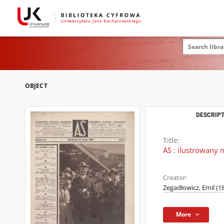
OBJECT
DESCRIPT
Title:
AS : ilustrowany 
Creator:
Zegadłowicz, Emil (1
More