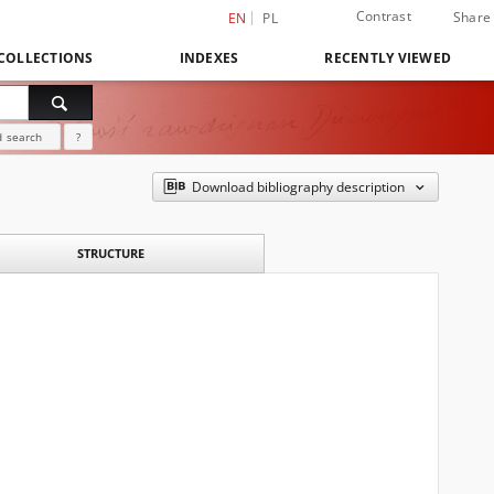
Contrast
Share
EN
PL
COLLECTIONS
INDEXES
RECENTLY VIEWED
 search
?
Download bibliography description
STRUCTURE