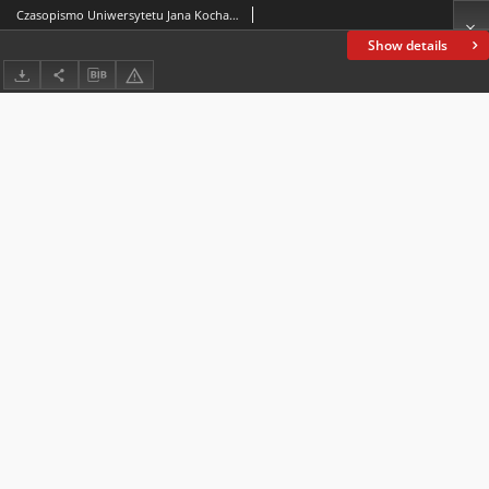
Czasopismo Uniwersytetu Jana Kochanowskiego w Kielcach. 2022, nr 1(3)
Show details