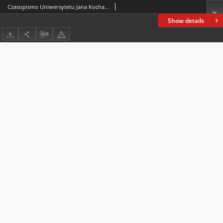
Czasopismo Uniwersytetu Jana Kochanowskiego w Kielcach. 2021, nr 1
Show details