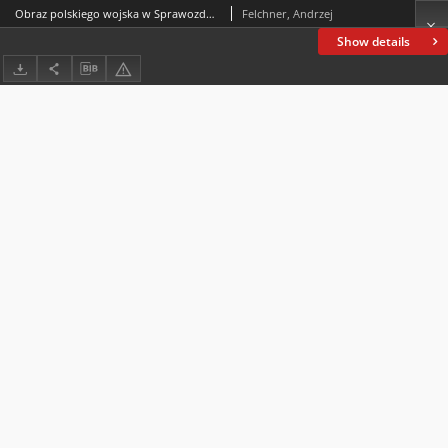
Obraz polskiego wojska w Sprawozdaniu statystycznym o stanie zdrowotnym armji w okresie dziesięciolecia 1922-1931
Felchner, Andrzej
Show details