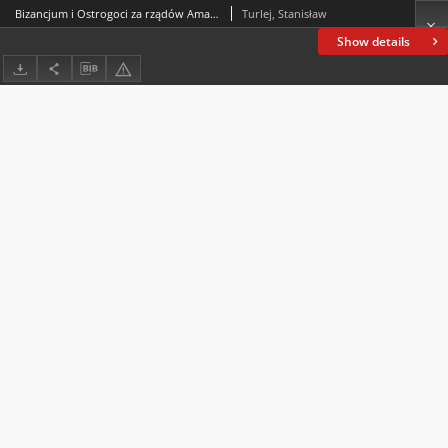
Bizancjum i Ostrogoci za rządów Amalasunty w relacji Prokopiusza z Cezarei. Sytuacja w północnej części Illyricum Orientale w latach 526-535
Turlej, Stanisław
Show details