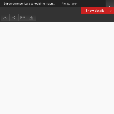
Zdrowotne pericula w rodzinie magnackiej pierwszej połowy XVII wieku w świetle korespondencji Gabriela Tęczyńskiego (1575–1617), wojewody lubelskiego i jego żony Elżbiety z Radziwiłłów (1585–1618)
Pielas, Jacek
Show details