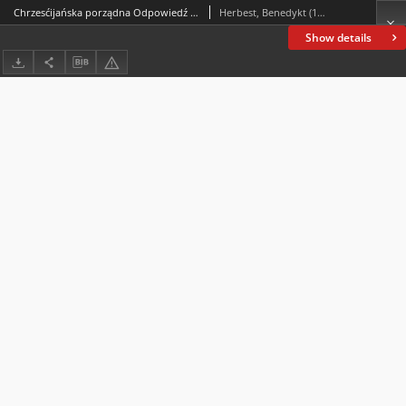
Chrzesćijańska porządna Odpowiedź na tę Confessią, ktora pod titulem Braciey Zakonu Christusowego niedawno iest wydana
Herbest, Benedykt (1531-1598)
Show details