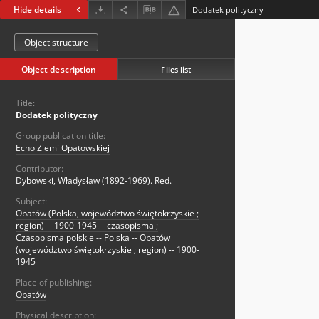
Hide details
Dodatek polityczny
Object structure
Object description
Files list
Title:
Dodatek polityczny
Group publication title:
Echo Ziemi Opatowskiej
Contributor:
Dybowski, Władysław (1892-1969). Red.
Subject:
Opatów (Polska, województwo świętokrzyskie ;
region) -- 1900-1945 -- czasopisma
;
Czasopisma polskie -- Polska -- Opatów
(województwo świętokrzyskie ; region) -- 1900-
1945
Place of publishing:
Opatów
Physical description: