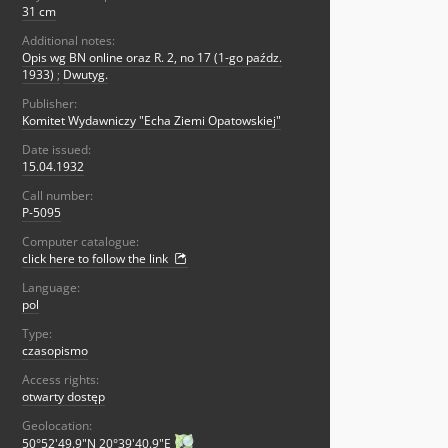
31 cm
Additional notes:
Opis wg BN online oraz R. 2, no 17 (1-go paźdz.
1933)
;
Dwutyg.
Publisher:
Komitet Wydawniczy "Echa Ziemi Opatowskiej"
Date issued:
15.04.1932
Call number:
P-5095
Computer catalogue:
click here to follow the link
Language:
pol
Type:
czasopismo
Access rights:
otwarty dostęp
Geolocation:
50°52'49.9"N 20°39'40.9"E