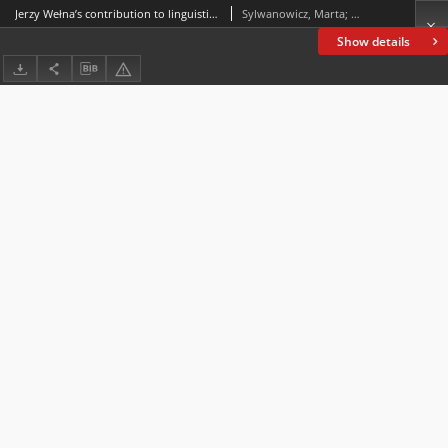
Jerzy Wełna’s contribution to linguistic studies
Sylwanowicz, Marta; Wojtyś, Anna
Show details