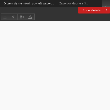
O czem się nie mówi : powieść współczesna
Zapolska, Gabriela (1857-1921)
Show details