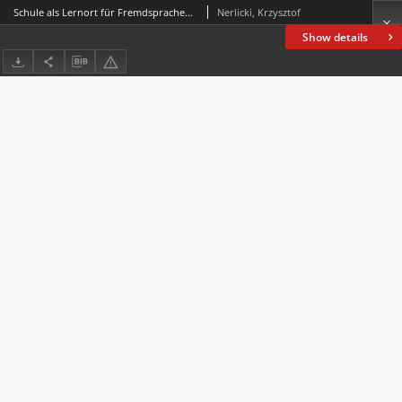
Schule als Lernort für Fremdsprachen in den Auffassungen von Lernenden und Lehrenden: theoretische Grundlagen aus der Sicht der soziokulturellen Theorie des Fremdsprachenlernens und einige Stimmen aus dem Klassenzimmer
Nerlicki, Krzysztof
Show details