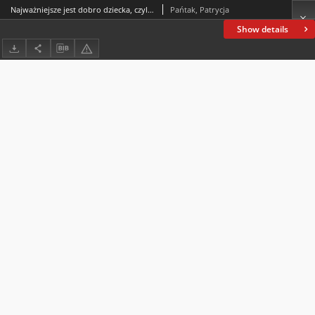
Najważniejsze jest dobro dziecka, czyli władza rodzicielska przed i po rozwodzie
Pańtak, Patrycja
Show details