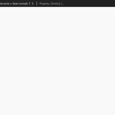
obranìe v šesti tomah T. 5
Pisarev, Dmitrij Ivanovič (1840-1868)