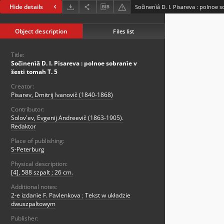
Hide details
Sočinenìâ D. I. Pisareva : polnoe s
Object description
Files list
Title:
Sočinenìâ D. I. Pisareva : polnoe sobranìe v
šesti tomah T. 5
Creator:
Pisarev, Dmitrij Ivanovič (1840-1868)
Contributor:
Solovʹev, Evgenij Andreevič (1863-1905).
Redaktor
Place of publishing:
S-Peterburg
Physical description:
[4], 588 szpalt ; 26 cm.
Additional notes:
2-e izdanìe F. Pavlenkova
;
Tekst w układzie
dwuszpaltowym
Publisher: