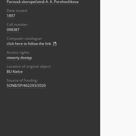
Parovaâ skoropečatnâ A. A. Porohovŝikova
Date issued:
1897
Call number:
098387
Computer catalogue:
click here to follow the link
Access rights:
otwarty dostęp
Location of original object:
BU Kielce
Source of Funding:
SONB/SP/462293/2020