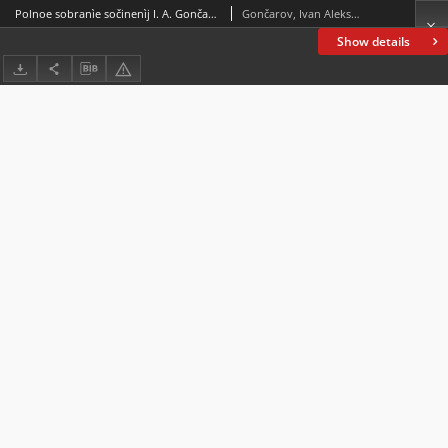
Polnoe sobranìe sočinenìj I. A. Gončarova v 12 tomah T. 6
Gončarov, Ivan Aleksandrovič (1812-1891)
Show details