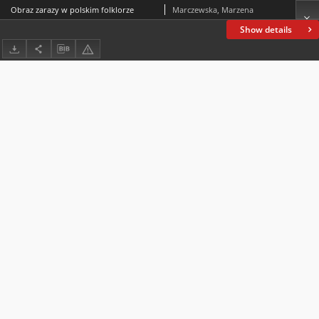
Obraz zarazy w polskim folklorze
Marczewska, Marzena
Show details