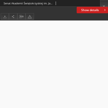
Senat Akademii Świętokrzyskiej im. Jana Kochanowskiego w Kielcach na wniosek Rady Wydziału Humanistycznego, uchwałą z dnia 23 września 2004 roku, nadał tytuł Doktora Honoris Causa prof. zw. dr. hab. Franciszkowi Ziejce : Jego Magnificencji Rektorowi Uniwersytetu Jagiellońskiego, przewodniczącemu Konferencji Rektorów Akademickich Szkół Polskich, Kielce, 10 września 2004 r.
Show details