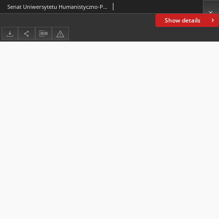
Senat Uniwersytetu Humanistyczno-Przyrodniczego Jana Kochanowskiego w Kielcach na wniosek Rady Wydziału Humanistycznego, uchwałą z dnia 28 maja 2009 roku, nadał tytuł Doktora Honoris Causa Tadeuszowi Różewiczowi : jednemu z najwybitniejszych pisarzy współczesnych, poecie i dramaturgowi, człowiekowi szczególnie zasłużonemu dla kultury ojczystej
Show details