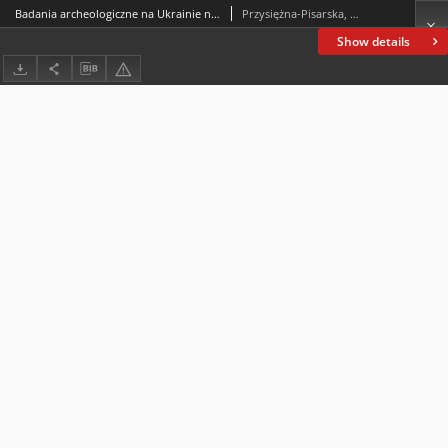
Badania archeologiczne na Ukrainie nad Dunajem w miejsowości Kartal/Orłowka
Przysiężna-Pisarska, Magdalena
Show details