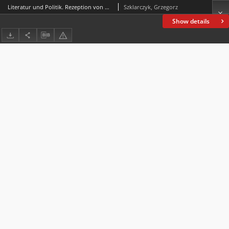
Literatur und Politik. Rezeption von Bertolt Brecht in Polen in den Jahren 1948-1953
Szklarczyk, Grzegorz
Show details