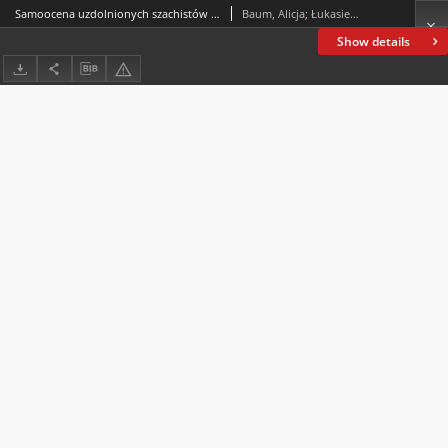
Samoocena uzdolnionych szachistów i ich rówieśników
Baum, Alicja; Łukasiewicz-Wieleba, Joanna
Show details