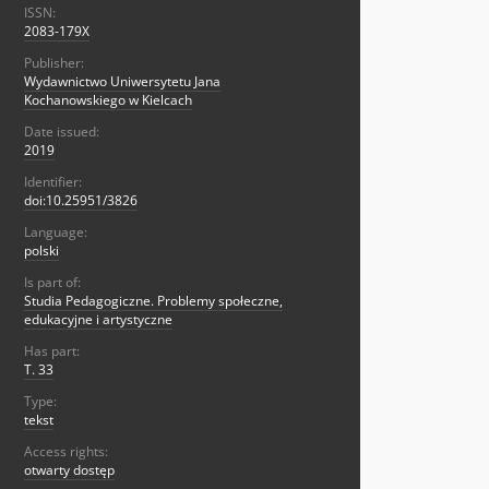
ISSN:
2083-179X
Publisher:
Wydawnictwo Uniwersytetu Jana
Kochanowskiego w Kielcach
Date issued:
2019
Identifier:
doi:10.25951/3826
Language:
polski
Is part of:
Studia Pedagogiczne. Problemy społeczne,
edukacyjne i artystyczne
Has part:
T. 33
Type:
tekst
Access rights:
otwarty dostęp