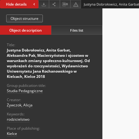
Hide details
Object structure
Object description
Files list
Title:
Justyna Dobrołowicz, Anita Garbat,
Aleksandra Pak, Macierzyństwo i ojcostwo w
warunkach zmiany społeczno-kulturowej. Od
wyobrażeń do rzeczywistości, Wydawnictwo
Uniwersytetu Jana Kochanowskiego w
Kielcach, Kielce 2018
Group publication title:
Studia Pedagogiczne
Creator:
Żywczok, Alicja
Keywords:
rodzicielstwo
Place of publishing:
Kielce