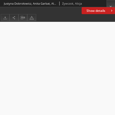
Justyna Dobrołowicz, Anita Garbat, Aleksandra Pak, Macierzyństwo i ojcostwo w warunkach zmiany społeczno-kulturowej. Od wyobrażeń do rzeczywistości, Wydawnictwo Uniwersytetu Jana Kochanowskiego w Kielcach, Kielce 2018
Żywczok, Alicja
Show details