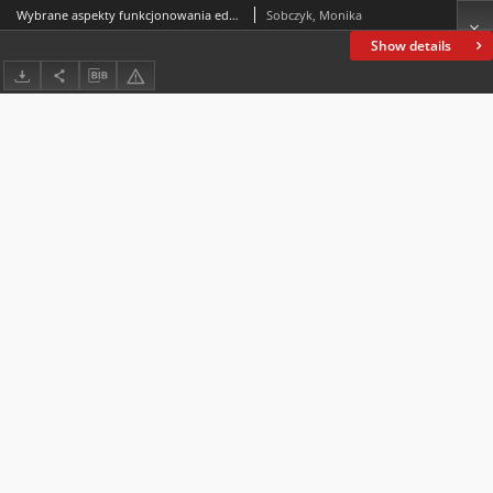
Wybrane aspekty funkcjonowania edukacyjnego osób niewidomych i słabowidzących w przedszkolach i klasach I–III szkoły podstawowej
Sobczyk, Monika
Show details