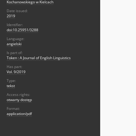
Kochanowskiego w Kielcach
Date issued:
2019
Identifier:
doi:10.25951/3288
Language:
angielski
Is part of:
Token : A Journal of English Linguistics
Has part:
Vol. 9/2019
Type:
tekst
Access rights:
otwarty dostęp
Format:
application/pdf