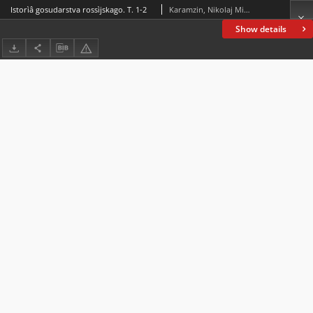
Istorìâ gosudarstva rossìjskago. T. 1-2
Karamzin, Nikolaj Mihajlovič (1766-1826)
Show details