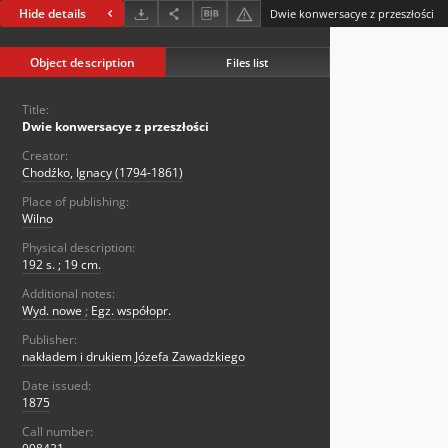
Hide details
Dwie konwersacye z przeszłości
Object description
Files list
Title:
Dwie konwersacye z przeszłości
Creator:
Chodźko, Ignacy (1794-1861)
Place of publishing:
Wilno
Physical description:
192 s. ; 19 cm.
Additional notes:
Wyd. nowe
;
Egz. współopr.
Publisher:
nakładem i drukiem Józefa Zawadzkiego
Date issued:
1875
Call number: