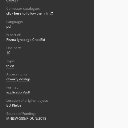
098421
Computer catalogue:
click here to follow the link
Language:
pol
Is part of:
Pisma Ignacego Chodźki
Has part:
10
Type:
tekst
Access rights:
otwarty dostęp
Format:
application/pdf
Location of original object:
BU Kielce
Source of Funding:
MNiSW-588/P-DUN/2018