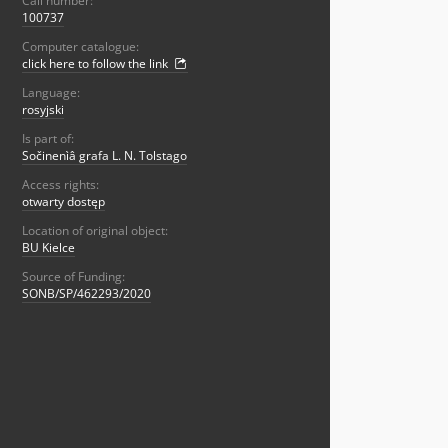
Call number:
100737
Computer catalogue:
click here to follow the link
Language:
rosyjski
Is part of:
Sočinenìâ grafa L. N. Tolstago
Access rights:
otwarty dostęp
Location of original object:
BU Kielce
Source of Funding:
SONB/SP/462293/2020