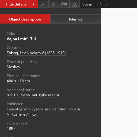
Hide details
Vojna i mir". T. 4
Object description
Files list
Title:
Vojna i mir". T. 4
Creator:
Tolstoj, Lev Nikolaevič (1828-1910)
Place of publishing:
Moskva
Physical description:
480 s. ; 18 cm.
Additional notes:
Izd. 10
;
Nazw. aut. tylko w serii
Publisher:
Tipo-litografìâ Vysočajše utveržden. Tovariŝ. I.
N. Kušnerev" i Ko.
Date issued:
1897