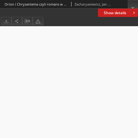
Orion i Chryzantema czyli romans w XX wieku
Zacharyasiewicz, Jan (1823-1906)
Show details